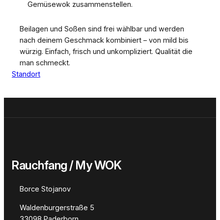
Gemüsewok zusammenstellen.
Beilagen und Soßen sind frei wählbar und werden
nach deinem Geschmack kombiniert – von mild bis
würzig. Einfach, frisch und unkompliziert. Qualität die
man schmeckt.
Standort
Rauchfang / My WOK
Borce Stojanov
Waldenburgerstraße 5
33098 Paderborn